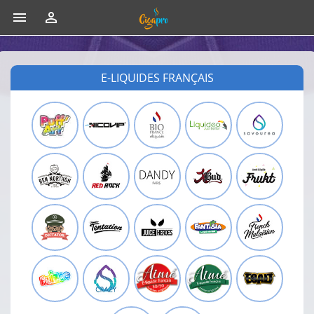


E-LIQUIDES FRANÇAIS