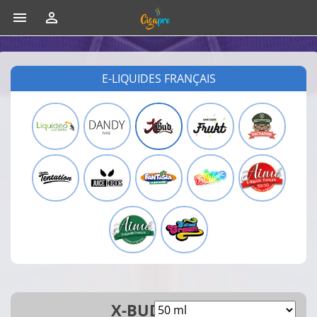


E-LIQUIDES FRANÇAIS
X-BUD 50ML