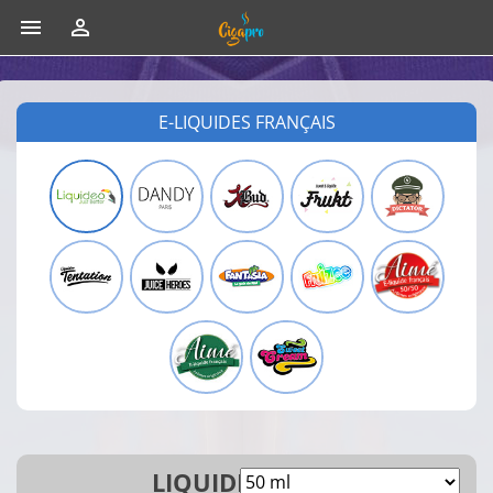


E-LIQUIDES FRANÇAIS
LIQUIDEO 50ML