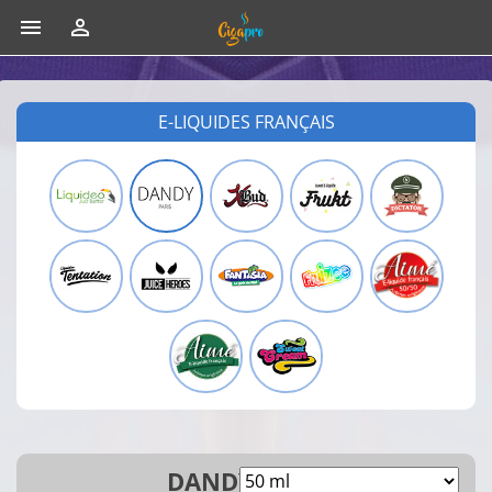


E-LIQUIDES FRANÇAIS
DANDY 50ML