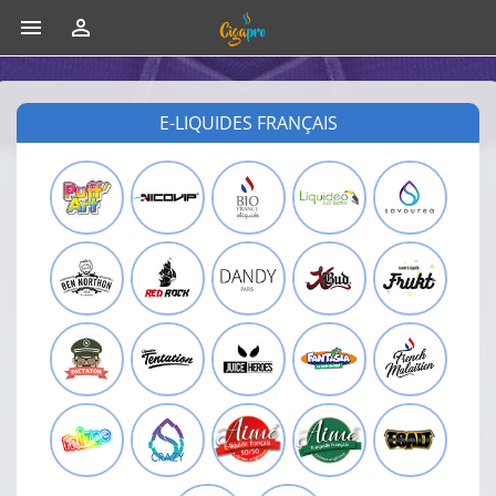


E-LIQUIDES FRANÇAIS