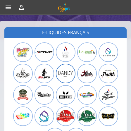


E-LIQUIDES FRANÇAIS