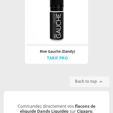
Rive Gauche (Dandy)
TARIF PRO
Back to top

Commandez directement vos
flacons de
eliquide Dandy Liquideo
sur
Cigapro
,