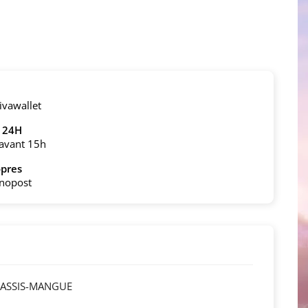
ivawallet
n 24H
avant 15h
pres
onopost
CASSIS-MANGUE