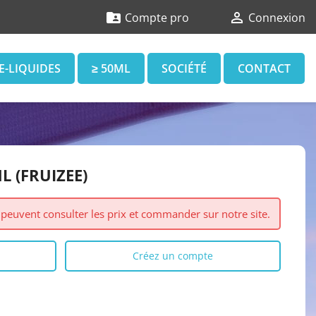


Compte pro
Connexion
E-LIQUIDES
≥ 50ML
SOCIÉTÉ
CONTACT
 (FRUIZEE)
s peuvent consulter les prix et commander sur notre site.
Créez un compte