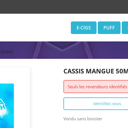
E-CIGS
PUFF
uizee)
CASSIS MANGUE 50ML
Seuls les revendeurs identifié
Identifiez-vous
Vendu sans booster