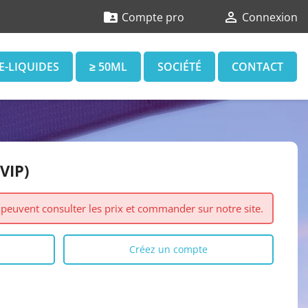


Compte pro
Connexion
E-LIQUIDES
≥ 50ML
SOCIÉTÉ
CONTACT
VIP)
s peuvent consulter les prix et commander sur notre site.
Créez un compte