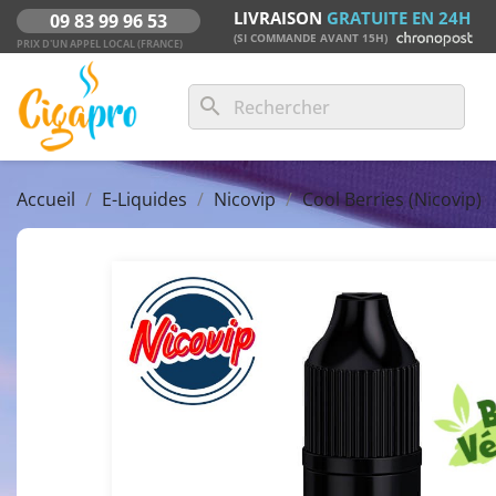
LIVRAISON
GRATUITE EN 24H
09 83 99 96 53
(SI COMMANDE AVANT 15H)
PRIX D'UN APPEL LOCAL (FRANCE)
search
Accueil
E-Liquides
Nicovip
Cool Berries (Nicovip)