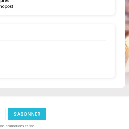
pres
onopost
 nos promotions et nos